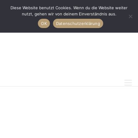
START
Diese Website benutzt Cookies. Wenn du die Website weiter
SEITE
nutzt, gehen wir von deinem Einverständnis aus.
OK
Datenschutzerklärung
ÜBER
MICH
RECH
TLICH
ES
BLOG