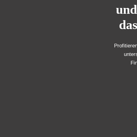
und
das
Profitiere
unter
Fi