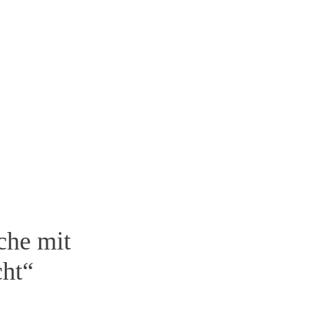
che mit
ht“